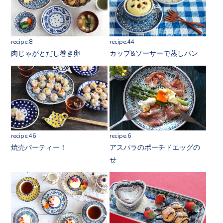
recipe.8
recipe.44
肉じゃがとだし巻き卵
カップ&ソーサーで蒸しパン
recipe.46
recipe.6
焼売パーティー！
アスパラのポーチドエッグの
せ