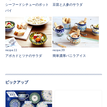
シーフードシチューのポット
豆苗と人参のサラダ
パイ
recipe.11
recipe.39
アボカドとツナのサラダ
簡単濃厚バニラアイス
ピックアップ