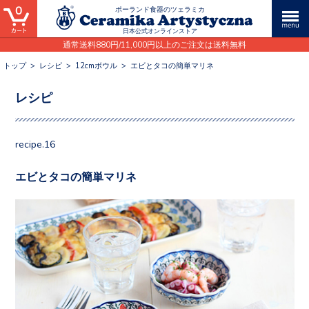
0
ポーランド食器のツェラミカ
日本公式オンラインストア
通常送料880円/11,000円以上のご注文は送料無料
トップ
>
レシピ
>
12cmボウル
>
エビとタコの簡単マリネ
レシピ
recipe.16
エビとタコの簡単マリネ