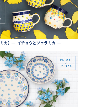
ミカ】— イチョウとツェラミカ —