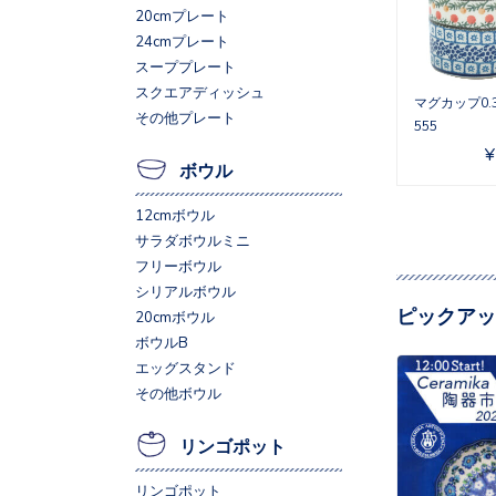
20cmプレート
24cmプレート
スーププレート
スクエアディッシュ
マグカップ0.3L
その他プレート
555
¥
ボウル
12cmボウル
サラダボウルミニ
フリーボウル
シリアルボウル
ピックアッ
20cmボウル
ボウルB
エッグスタンド
その他ボウル
リンゴポット
リンゴポット