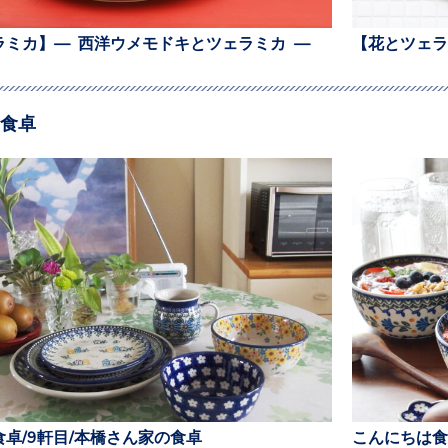
ラミカ】— 西洋ウメモドキとツェラミカ —
【花とツェラ
食卓
卓/9軒目/本橋さん家の食卓
こんにちは食