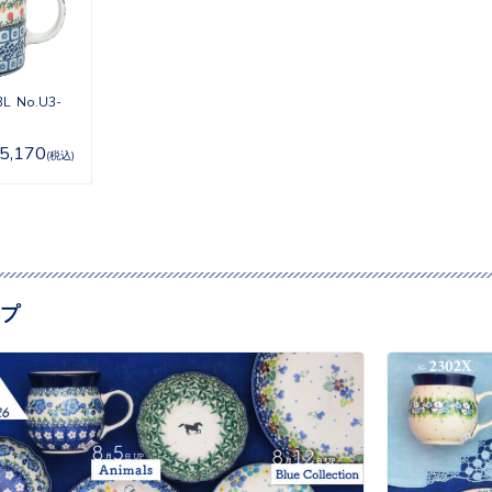
 No.U3-
5,170
(税込)
プ