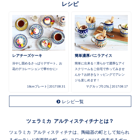
レシピ
レアチーズケーキ
簡単濃厚バニラアイス
冷やし固めるさっぱりデザート。お
簡単に出来る！滑らかで濃厚なアイ
花のデコレーションで華やかに♪
スクリームをご自宅で作ってみませ
んか？お好きなトッピングでアレン
ジも楽しめます！
16cmプレート
2017.08.31
マグカップ0.25L
2017.08.17
レシピ一覧
ツェラミカ アルティスティチナとは？
ツェラミカ アルティスティチナは、陶磁器の町として知られ
るポーランド南西部の町、ボレスワヴィエツを代表するポー