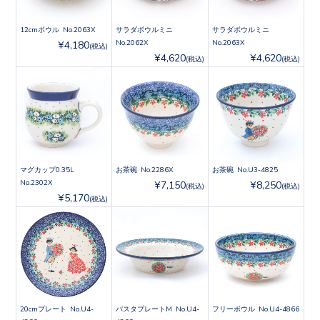
12cmボウル No.2063X
サラダボウルミニ
サラダボウルミニ
No.2062X
No.2063X
¥4,180
(税込)
¥4,620
¥4,620
(税込)
(税込)
マグカップ0.35L
お茶碗 No.2286X
お茶碗 No.U3-4825
No.2302X
¥7,150
¥8,250
(税込)
(税込)
¥5,170
(税込)
20cmプレート No.U4-
パスタプレートM No.U4-
フリーボウル No.U4-4866