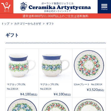
0
ポーランド食器のツェラミカ
日本公式オンラインストア
通常送料880円/11,000円以上のご注文は送料無料
トップ
>
カテゴリーからさがす
>
ギフト
ギフト
マグカップ0.25L
マグカップ0.25L
12cmプレート No.2301X
No.2301X
No.2302X
¥3,520
(税込)
¥4,180
¥4,180
(税込)
(税込)