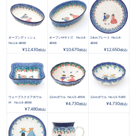
オーブンディッシュ
オーブンMサイズ No.U4-
24cmプレート No.U4-
No.U4-4866
4866
4866
¥12,430
¥10,670
¥12,650
(税込)
(税込)
(税込)
ウェーブスクエアボウル
12cmボウル No.U3-4996
12cmボウル No.U3-5189
M No.U4-4866
¥4,730
¥4,730
(税込)
(税込)
¥7,480
(税込)