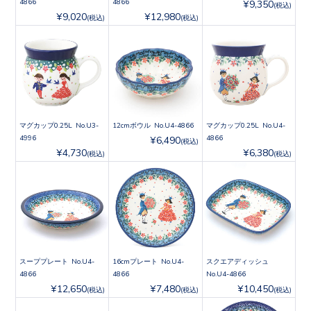
4866
4866
¥9,350
(税込)
¥9,020
¥12,980
(税込)
(税込)
マグカップ0.25L No.U3-
12cmボウル No.U4-4866
マグカップ0.25L No.U4-
4996
4866
¥6,490
(税込)
¥4,730
¥6,380
(税込)
(税込)
スーププレート No.U4-
16cmプレート No.U4-
スクエアディッシュ
4866
4866
No.U4-4866
¥12,650
¥7,480
¥10,450
(税込)
(税込)
(税込)