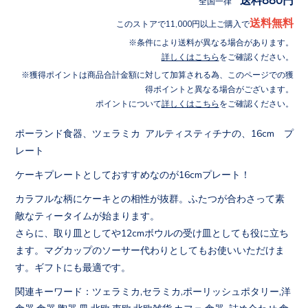
全国一律
送料無料
このストアで11,000円以上ご購入で
条件により送料が異なる場合があります。
詳しくはこちら
をご確認ください。
獲得ポイントは商品合計金額に対して加算される為、このページでの獲
得ポイントと異なる場合がございます。
ポイントについて
詳しくはこちら
をご確認ください。
ポーランド食器、ツェラミカ アルティスティチナの、16cm プ
レート
ケーキプレートとしておすすめなのが16cmプレート！
カラフルな柄にケーキとの相性が抜群。ふたつが合わさって素
敵なティータイムが始まります。
さらに、取り皿としてや12cmボウルの受け皿としても役に立ち
ます。マグカップのソーサー代わりとしてもお使いいただけま
す。ギフトにも最適です。
関連キーワード：ツェラミカ,セラミカ,ポーリッシュポタリー,洋
食器,食器,陶器,皿,北欧,東欧,北欧雑貨,カフェ,食器 詰め合わせ,食