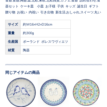
器セット ケーキ皿 小皿 お子様 子供 キッズ 誕生日 ギフト
贈り物 お祝い 内祝い 引き出物 新生活,おしゃれ,スイーツ,丸い
サイズ
約W16×H2×D16cm
重量
約300g
生産国
ポーランド ボレスワヴィエツ
材質
陶器
同じアイテムの商品