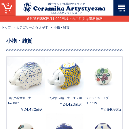
0
ポーランド食器のツェラミカ
日本公式オンラインストア
通常送料880円/11,000円以上のご注文は送料無料
トップ
>
カテゴリーからさがす
>
小物・雑貨
小物・雑貨
ぶたの貯金箱 大
ぶたの貯金箱 大 No.240
ツェラミカ ノブ
No.1829
No.1415
¥24,420
(税込)
¥24,420
¥2,640
(税込)
(税込)