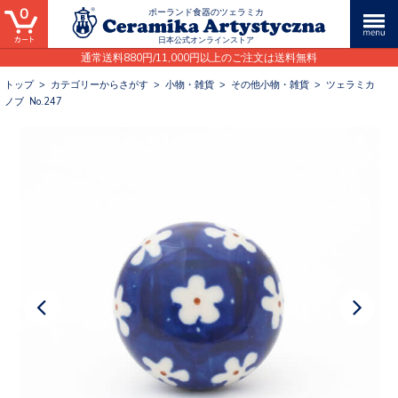
0
ポーランド食器のツェラミカ
日本公式オンラインストア
通常送料880円/11,000円以上のご注文は送料無料
トップ
>
カテゴリーからさがす
>
小物・雑貨
>
その他小物・雑貨
>
ツェラミカ
ノブ No.247