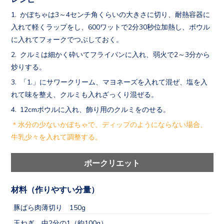
かぼちゃは3～4センチ角くらいの大きさに切り、耐熱容器に
入れて軽くラップをし、600ワットで2分30秒位加熱し、ボウル
に入れてフォークでつぶしておく。
クルミは細かく砕いてフライパンに入れ、弱火で2～3分から
炒りする。
「1.」にサワークリーム、マヨネーズを入れて混ぜ、塩を入
れて味を整え、クルミも入れざっくり混ぜる。
12cmボウルに入れ、飾り用のクルミをのせる。
＊水分の少ないかぼちゃで、ディップのようにならない場合、
牛乳少々を入れて調整する。
ポークリエット
材料（作りやすい分量）
豚ばら肉薄切り 150g
玉ねぎ 中2分の1（約100g）