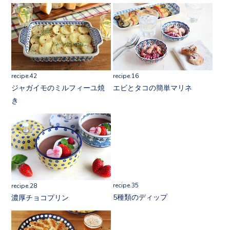
recipe.42
recipe.16
ジャガイモのミルフィーユ焼
エビとタコの簡単マリネ
き
recipe.28
recipe.35
濃厚チョコプリン
5種類のディップ