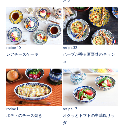
recipe.40
recipe.32
レアチーズケーキ
ハーブが香る夏野菜のキッシ
ュ
recipe.1
recipe.17
ポテトのチーズ焼き
オクラとトマトの中華風サラ
ダ