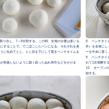
ら取り出し、7～8分割する。この時、生地の分量は多いも
8. ベンチタ
のにすることで、でこぼこしたパンになる。それぞれを表
外）を全体にし
ように丸めてとじ、とじ目を下にして置きベンチタイムを
ーを中央に置く
。
9. ベンチタ
地が乾燥しないように固く絞ったぬれ布巾などをかけま
れて2次発酵す
10. オーブ
始する。