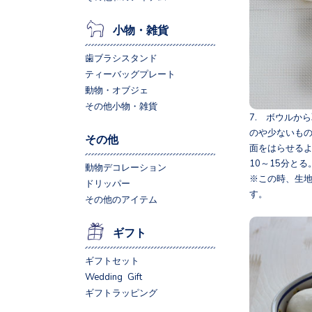
小物・雑貨
歯ブラシスタンド
ティーバッグプレート
動物・オブジェ
その他小物・雑貨
7. ボウルか
のや少ないも
その他
面をはらせる
10～15分とる
動物デコレーション
※この時、生
ドリッパー
す。
その他のアイテム
ギフト
ギフトセット
Wedding Gift
ギフトラッピング