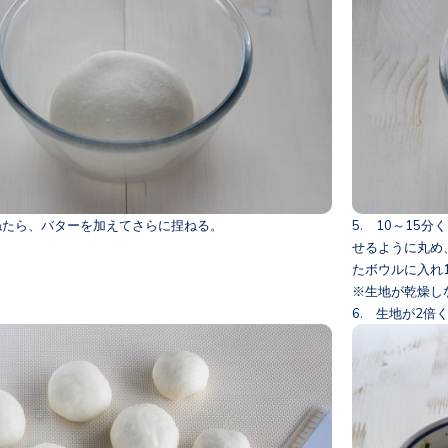
捏ねたら、バターを加えてさらに捏ねる。
5. 10～15
せるように丸め
たボウルに入れ
※生地が乾燥し
6. 生地が2