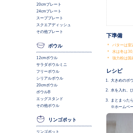
20cmプレート
24cmプレート
スーププレート
スクエアディッシュ
その他プレート
下準備
＊ バターは室
ボウル
＊ 水は冬は3
12cmボウル
＊ 強力粉は国
サラダボウルミニ
レシピ
フリーボウル
シリアルボウル
大きめのボ
20cmボウル
水を入れ、
ボウルB
エッグスタンド
まとまった
その他ボウル
※ホームベ
リンゴポット
リンゴポット