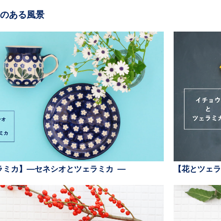
のある風景
ラミカ】—セネシオとツェラミカ —
【花とツェラ