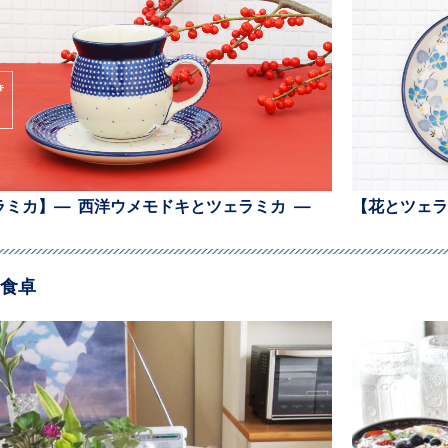
ラミカ】— 西洋ウメモドキとツェラミカ —
【花とツェラ
食卓