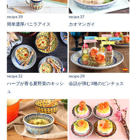
recipe.39
recipe.37
簡単濃厚バニラアイス
カオマンガイ
recipe.32
recipe.29
ハーブが香る夏野菜のキッシ
会話が弾む3種のピンチョス
ュ