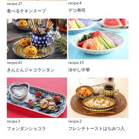
recipe.4
recipe.27
デコ寿司
食べるチキンスープ
recipe.41
recipe.15
きんとんジャコランタン
冷やし中華
recipe.3
recipe.2
フォンダンショコラ
フレンチトーストはちみつ入