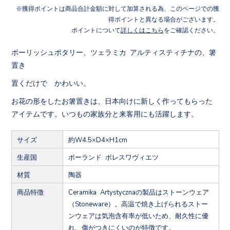
獲得ポイントは商品合計金額に対して加算される為、このページでの獲
得ポイントと異なる場合がございます。
ポイントについて
詳しくはこちら
をご確認ください。
ポーリッシュポタリー、ツェラミカ アルティスティチナの、箸
置き
置くだけで かわいい。
お花の形をしたお箸置きは、日本向けに新しく作ってもらった
アイテムです。いつもの家族分と来客用にも活躍します。
サイズ
約W4.5×D4×H1cm
生産国
ポーランド ボレスワヴィエツ
材質
陶器
商品特徴
Ceramika Artystycznaの製品はストーンウェア
（Stoneware）。高温で焼き上げられるストー
ンウェアは気泡含有率が低いため、耐久性に優
れ、傷がつきにくいのが特徴です。