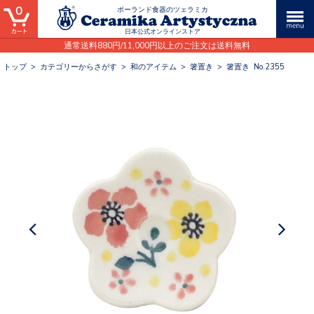
0
ポーランド食器のツェラミカ
日本公式オンラインストア
通常送料880円/11,000円以上のご注文は送料無料
トップ
>
カテゴリーからさがす
>
和のアイテム
>
箸置き
>
箸置き No.2355