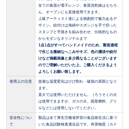
全ての食器が電子レンジ、食器洗乾燥はもちろ
ん、オーブンにも直接使用できます。
上級アーティスト達による独創的で魅力あるデ
ザイン。絵付けは海綿やスポンジを手で切った
スタンプと手描きを組み合わせ、伝統的なもの
からモダンなオリジナルまで
1点1点がすべてハンドメイドのため、製造過程
で生じる微細なへこみやキズ、色の濃淡や絵付
けなど掲載画像と多少異なることがございます
のでご理解いただいた上、ご購入くださるよう
よろしくお願い致します。
使用上の注意
急激な温度変化はひび割れ・破損の原因となり
ます。
直火では使用いただけません。（ろうそくの火
は使用できますが、ガスの火、固形燃料、グリ
ルなどには使用しないでください。
安全性につい
製品は全て厚生労働省所管の食品衛生法に基づ
て
いた食品試験検査適合品です。有害物質（カド