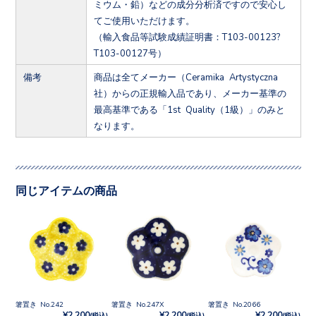
ミウム・鉛）などの成分分析済ですので安心し
てご使用いただけます。
（輸入食品等試験成績証明書：T103-00123?
T103-00127号）
備考
商品は全てメーカー（Ceramika Artystyczna
社）からの正規輸入品であり、メーカー基準の
最高基準である「1st Quality（1級）」のみと
なります。
同じアイテムの商品
箸置き No.242
箸置き No.247X
箸置き No.2066
¥2,200
¥2,200
¥2,200
(税込)
(税込)
(税込)