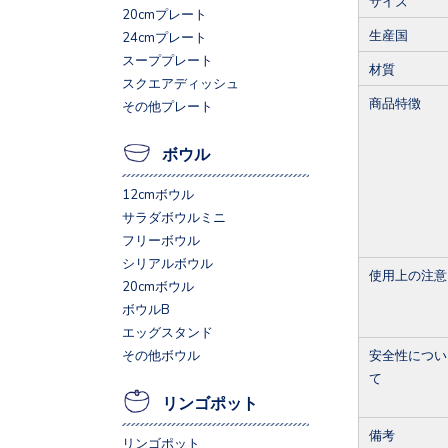
サイズ
20cmプレート
生産国
24cmプレート
スーププレート
材質
スクエアディッシュ
商品特徴
その他プレート
ボウル
12cmボウル
サラダボウルミニ
フリーボウル
シリアルボウル
使用上の注意
20cmボウル
ボウルB
エッグスタンド
安全性につい
その他ボウル
て
リンゴポット
備考
リンゴポット