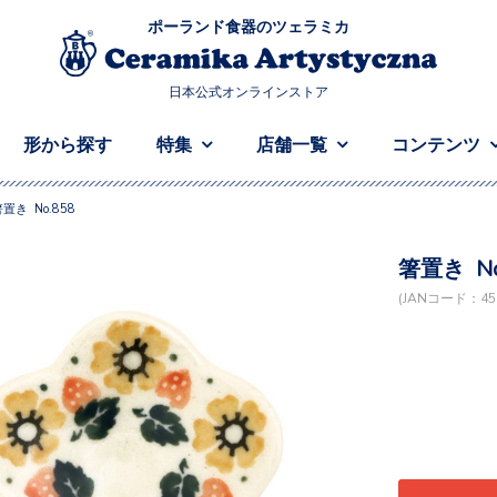
ポーランド食器のツェラミカ
日本公式オンラインストア
形から探す
特集
店舗一覧
コンテンツ
置き No.858
箸置き No
(JANコード：458