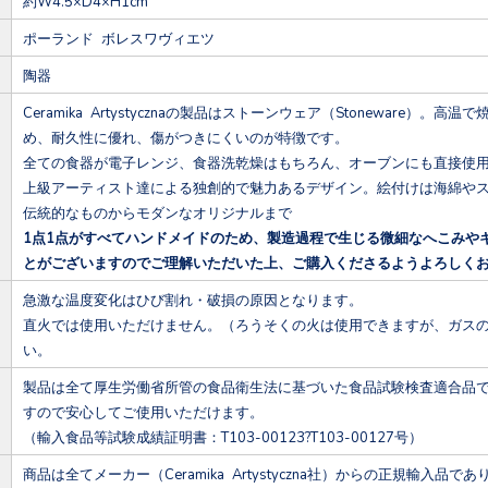
約W4.5×D4×H1cm
ポーランド ボレスワヴィエツ
陶器
Ceramika Artystycznaの製品はストーンウェア（Stoneware
め、耐久性に優れ、傷がつきにくいのが特徴です。
全ての食器が電子レンジ、食器洗乾燥はもちろん、オーブンにも直接使
上級アーティスト達による独創的で魅力あるデザイン。絵付けは海綿や
伝統的なものからモダンなオリジナルまで
1点1点がすべてハンドメイドのため、製造過程で生じる微細なへこみや
とがございますのでご理解いただいた上、ご購入くださるようよろしく
急激な温度変化はひび割れ・破損の原因となります。
直火では使用いただけません。（ろうそくの火は使用できますが、ガス
い。
製品は全て厚生労働省所管の食品衛生法に基づいた食品試験検査適合品
すので安心してご使用いただけます。
（輸入食品等試験成績証明書：T103-00123?T103-00127号）
商品は全てメーカー（Ceramika Artystyczna社）からの正規輸入品であ