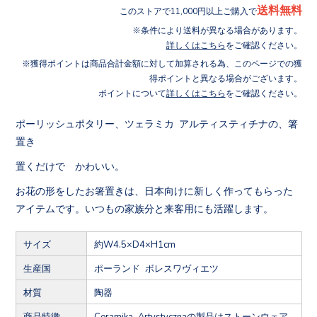
送料無料
このストアで11,000円以上ご購入で
条件により送料が異なる場合があります。
詳しくはこちら
をご確認ください。
獲得ポイントは商品合計金額に対して加算される為、このページでの獲
得ポイントと異なる場合がございます。
ポイントについて
詳しくはこちら
をご確認ください。
ポーリッシュポタリー、ツェラミカ アルティスティチナの、箸
置き
置くだけで かわいい。
お花の形をしたお箸置きは、日本向けに新しく作ってもらった
アイテムです。いつもの家族分と来客用にも活躍します。
サイズ
約W4.5×D4×H1cm
生産国
ポーランド ボレスワヴィエツ
材質
陶器
商品特徴
Ceramika Artystycznaの製品はストーンウェア