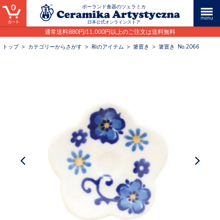
0
ポーランド食器のツェラミカ
日本公式オンラインストア
通常送料880円/11,000円以上のご注文は送料無料
トップ
>
カテゴリーからさがす
>
和のアイテム
>
箸置き
>
箸置き No.2066