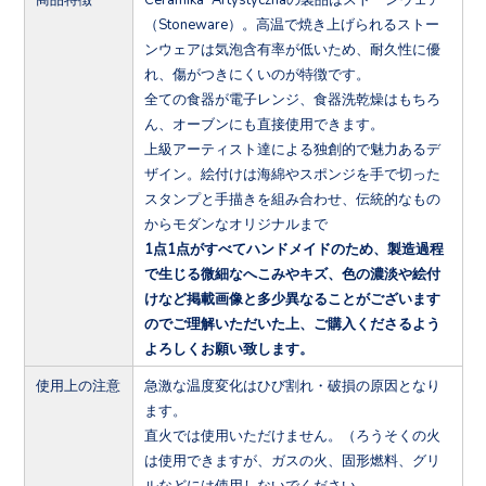
（Stoneware）。高温で焼き上げられるストー
ンウェアは気泡含有率が低いため、耐久性に優
れ、傷がつきにくいのが特徴です。
全ての食器が電子レンジ、食器洗乾燥はもちろ
ん、オーブンにも直接使用できます。
上級アーティスト達による独創的で魅力あるデ
ザイン。絵付けは海綿やスポンジを手で切った
スタンプと手描きを組み合わせ、伝統的なもの
からモダンなオリジナルまで
1点1点がすべてハンドメイドのため、製造過程
で生じる微細なへこみやキズ、色の濃淡や絵付
けなど掲載画像と多少異なることがございます
のでご理解いただいた上、ご購入くださるよう
よろしくお願い致します。
使用上の注意
急激な温度変化はひび割れ・破損の原因となり
ます。
直火では使用いただけません。（ろうそくの火
は使用できますが、ガスの火、固形燃料、グリ
ルなどには使用しないでください。