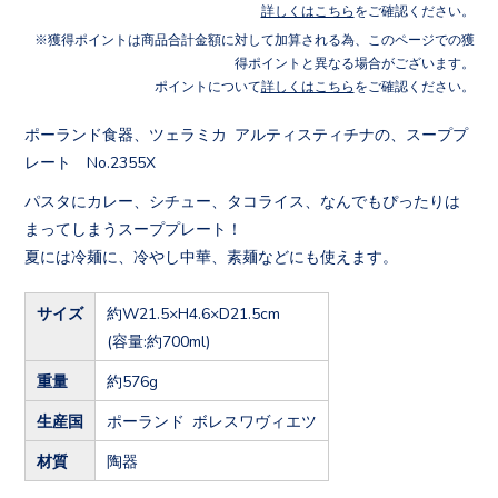
詳しくはこちら
をご確認ください。
獲得ポイントは商品合計金額に対して加算される為、このページでの獲
得ポイントと異なる場合がございます。
ポイントについて
詳しくはこちら
をご確認ください。
ポーランド食器、ツェラミカ アルティスティチナの、スーププ
レート No.2355X
パスタにカレー、シチュー、タコライス、なんでもぴったりは
まってしまうスーププレート！
夏には冷麺に、冷やし中華、素麺などにも使えます。
サイズ
約W21.5×H4.6×D21.5cm
(容量:約700ml)
重量
約576g
生産国
ポーランド ボレスワヴィエツ
材質
陶器