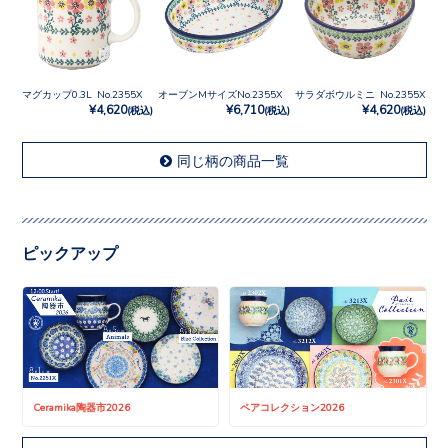
マグカップ0.3L No.2355X
オーブンMサイズNo.2355X
サラダボウルミニ No.2355X
¥4,620
¥6,710
¥4,620
(税込)
(税込)
(税込)
同じ柄の商品一覧
ピックアップ
Ceramika陶器市2026
ペアコレクション2026