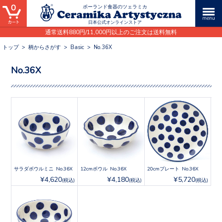
0
ポーランド食器のツェラミカ
日本公式オンラインストア
通常送料880円/11,000円以上のご注文は送料無料
トップ
>
柄からさがす
>
Basic
>
No.36X
No.36X
サラダボウルミニ No.36X
12cmボウル No.36X
20cmプレート No.36X
¥4,620
¥4,180
¥5,720
(税込)
(税込)
(税込)