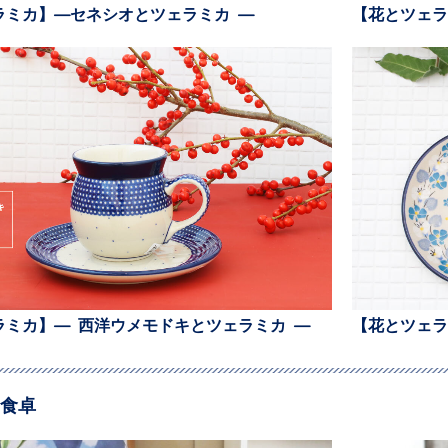
ラミカ】—セネシオとツェラミカ —
【花とツェラ
ラミカ】— 西洋ウメモドキとツェラミカ —
【花とツェラ
食卓