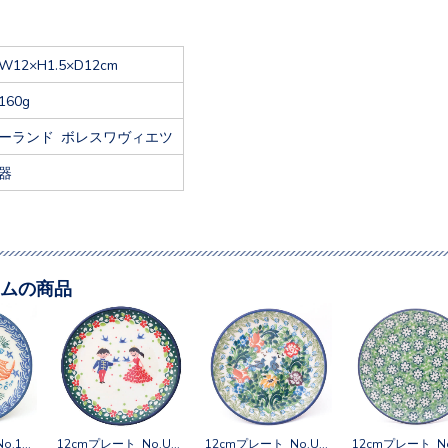
W12×H1.5×D12cm
160g
ーランド ボレスワヴィエツ
器
ムの商品
12cmプレート No.1317X
12cmプレート No.U3-4996
12cmプレート No.U4-4207