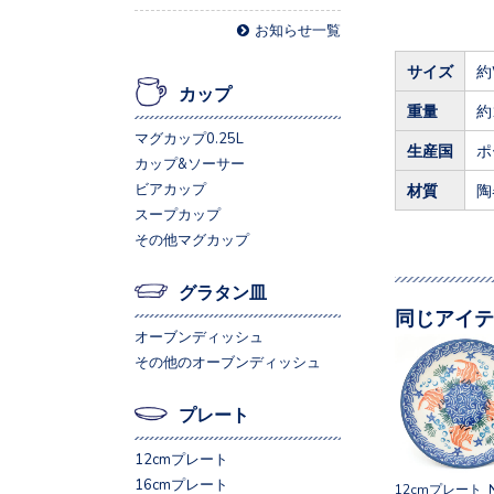
お知らせ一覧
サイズ
約
カップ
重量
約
マグカップ0.25L
生産国
ポ
カップ&ソーサー
ビアカップ
材質
陶
スープカップ
その他マグカップ
グラタン皿
同じアイテ
オーブンディッシュ
その他のオーブンディッシュ
プレート
12cmプレート
16cmプレート