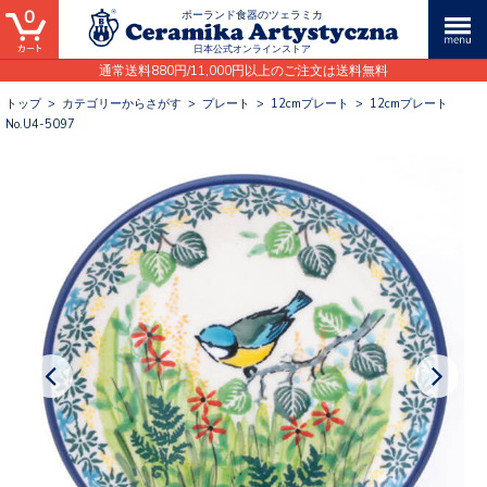
0
ポーランド食器のツェラミカ
日本公式オンラインストア
通常送料880円/11,000円以上のご注文は送料無料
トップ
>
カテゴリーからさがす
>
プレート
>
12cmプレート
>
12cmプレート
No.U4-5097