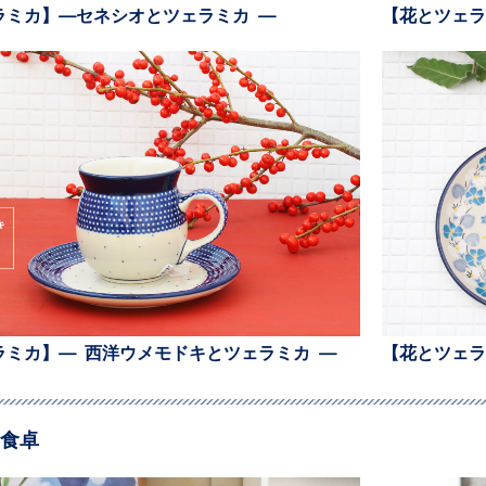
ラミカ】—セネシオとツェラミカ —
【花とツェラ
ラミカ】— 西洋ウメモドキとツェラミカ —
【花とツェラ
食卓