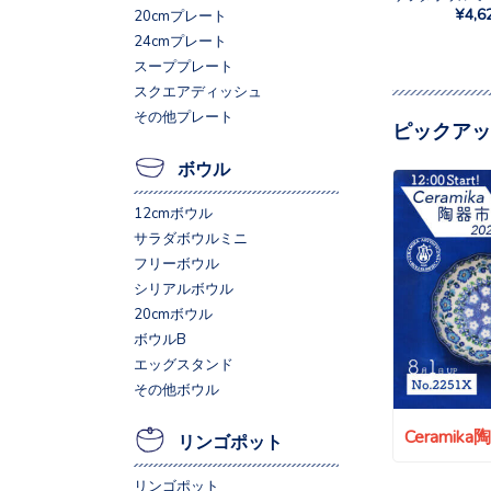
¥4,6
20cmプレート
24cmプレート
スーププレート
スクエアディッシュ
その他プレート
ピックアッ
ボウル
12cmボウル
サラダボウルミニ
フリーボウル
シリアルボウル
20cmボウル
ボウルB
エッグスタンド
その他ボウル
Ceramik
リンゴポット
リンゴポット