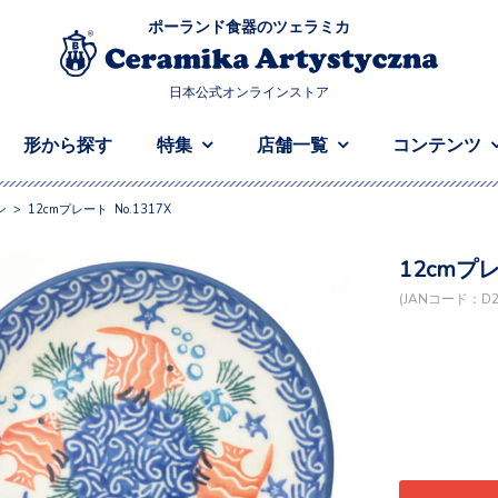
ポーランド食器のツェラミカ
日本公式オンラインストア
形から探す
特集
店舗一覧
コンテンツ
ン
>
12cmプレート No.1317X
12cmプレ
(JANコード：D21