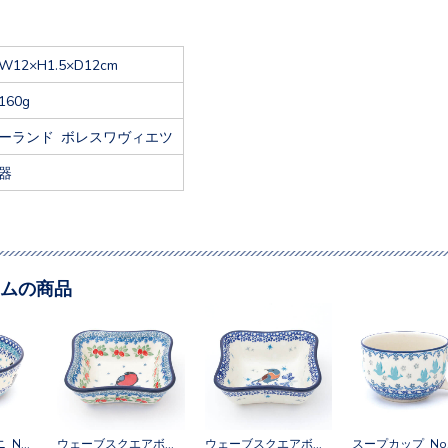
W12×H1.5×D12cm
160g
ーランド ボレスワヴィエツ
器
ムの商品
サラダボウルミニ No.3354X
ウェーブスクエアボウルM No.U3-5179
ウェーブスクエアボウルM No.3292X