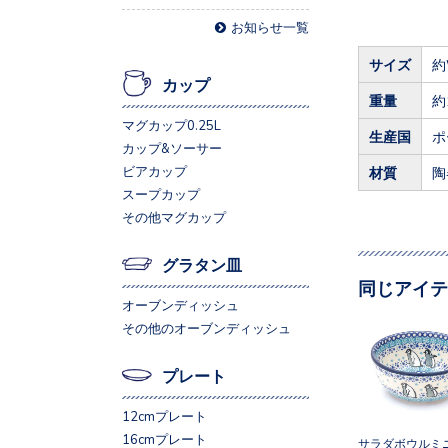
お知らせ一覧
サイズ
約
カップ
重量
約
マグカップ0.25L
生産国
ポ
カップ&ソーサー
ビアカップ
材質
陶
スープカップ
その他マグカップ
グラタン皿
同じアイテ
オーブンディッシュ
その他のオーブンディッシュ
プレート
12cmプレート
16cmプレート