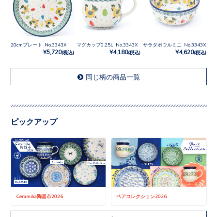
20cmプレート No.3343X
マグカップ0.25L No.3343X
サラダボウルミニ No.3343X
¥5,720
¥4,180
¥4,620
(税込)
(税込)
(税込)
同じ柄の商品一覧
ピックアップ
Ceramika陶器市2026
ペアコレクション2026