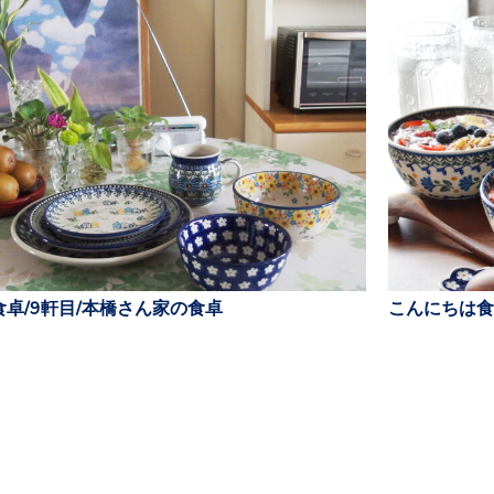
卓/9軒目/本橋さん家の食卓
こんにちは食