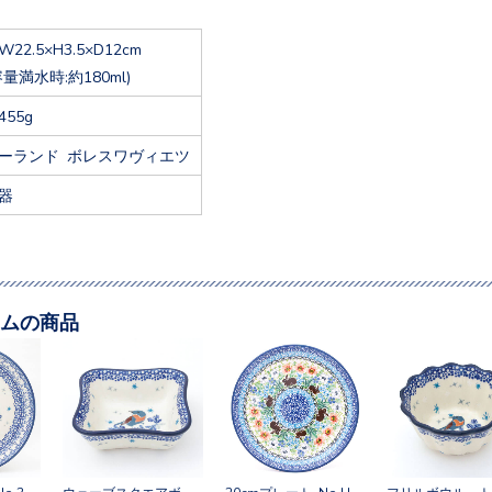
W22.5×H3.5×D12cm
容量満水時:約180ml)
455g
ーランド ボレスワヴィエツ
器
ムの商品