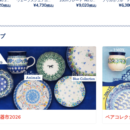
20cmプレート No.3292X
ウェーブスクエアボウルM No.3292X
20cmプレート No.U4-5209
20
¥4,730
¥9,020
¥6,38
(税込)
(税込)
(税込)
プ
a陶器市2026
ペアコレクシ