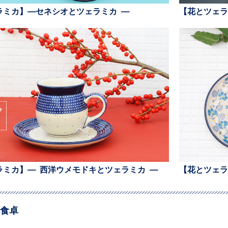
ラミカ】—セネシオとツェラミカ —
【花とツェラ
ラミカ】— 西洋ウメモドキとツェラミカ —
【花とツェラ
食卓