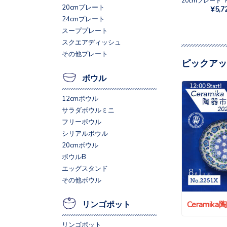
20cmプレート
¥5,7
24cmプレート
スーププレート
スクエアディッシュ
その他プレート
ピックアッ
ボウル
12cmボウル
サラダボウルミニ
フリーボウル
シリアルボウル
20cmボウル
ボウルB
エッグスタンド
その他ボウル
Ceramik
リンゴポット
リンゴポット