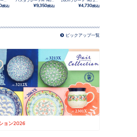
フリルボウル トール No.3292X
パスタプレートM No.U3-5179
16cmプレート No.2997X
0
¥9,350
¥4,730
(税込)
(税込)
(税込)
ピックアップ一覧
ョン2026