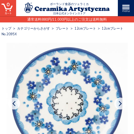
0
ポーランド食器のツェラミカ
日本公式オンラインストア
通常送料880円/11,000円以上のご注文は送料無料
トップ
>
カテゴリーからさがす
>
プレート
>
12cmプレート
>
12cmプレート
No.2095X