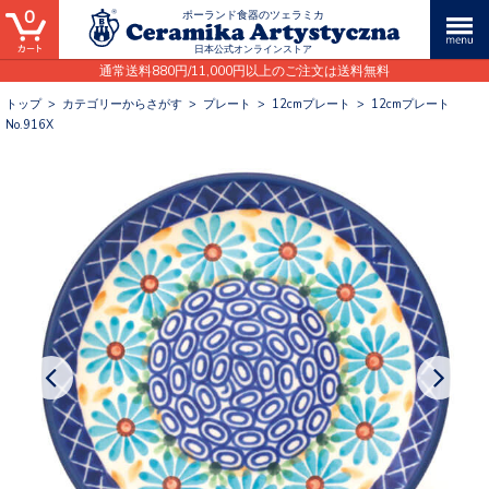
0
ポーランド食器のツェラミカ
日本公式オンラインストア
通常送料880円/11,000円以上のご注文は送料無料
トップ
>
カテゴリーからさがす
>
プレート
>
12cmプレート
>
12cmプレート
No.916X