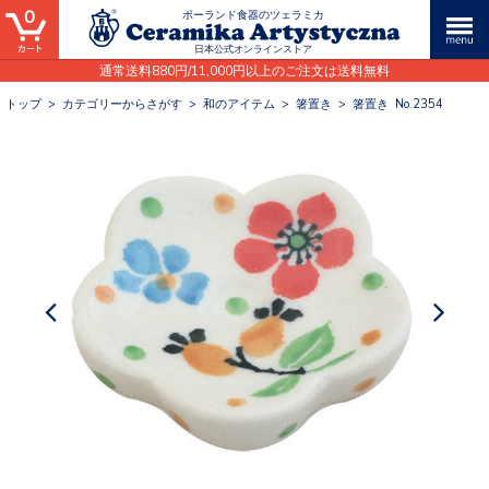
0
ポーランド食器のツェラミカ
日本公式オンラインストア
通常送料880円/11,000円以上のご注文は送料無料
トップ
>
カテゴリーからさがす
>
和のアイテム
>
箸置き
>
箸置き No.2354