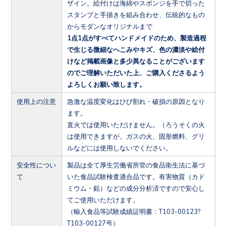
ザイン。絵付けは海綿やスポンジを手で切った
スタンプと手描きを組み合わせ、伝統的なもの
からモダンなオリジナルまで
1点1点がすべてハンドメイドのため、製造過程
で生じる微細なへこみやキズ、色の濃淡や絵付
けなど掲載画像と多少異なることがございます
のでご理解いただいた上、ご購入くださるよう
よろしくお願い致します。
使用上の注意
急激な温度変化はひび割れ・破損の原因となり
ます。
直火では使用いただけません。（ろうそくの火
は使用できますが、ガスの火、固形燃料、グリ
ルなどには使用しないでください。
安全性につい
製品は全て厚生労働省所管の食品衛生法に基づ
て
いた食品試験検査適合品です。有害物質（カド
ミウム・鉛）などの成分分析済ですので安心し
てご使用いただけます。
（輸入食品等試験成績証明書：T103-00123?
T103-00127号）