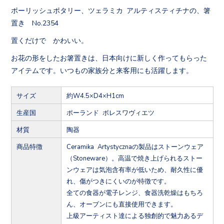
ポーリッシュポタリー、ツェラミカ アルティスティチナの、箸
置き No.2354
置くだけで かわいい。
お花の形をしたお箸置きは、日本向けに新しく作ってもらった
アイテムです。いつもの家族分と来客用にも活躍します。
サイズ
約W4.5×D4×H1cm
生産国
ポーランド ボレスワヴィエツ
材質
陶器
商品特徴
Ceramika Artystycznaの製品はストーンウェア
（Stoneware）。高温で焼き上げられるストー
ンウェアは気泡含有率が低いため、耐久性に優
れ、傷がつきにくいのが特徴です。
全ての食器が電子レンジ、食器洗乾燥はもちろ
ん、オーブンにも直接使用できます。
上級アーティスト達による独創的で魅力あるデ