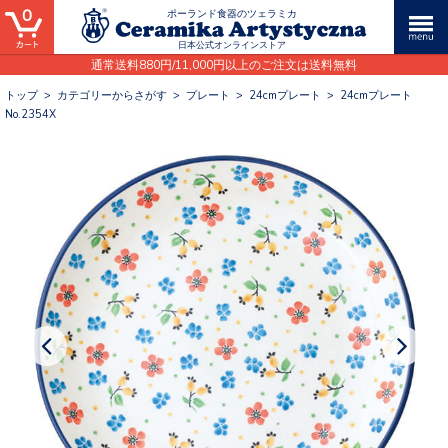
0
ポーランド食器のツェラミカ
日本公式オンラインストア
通常送料880円/11,000円以上のご注文は送料無料
トップ
>
カテゴリーからさがす
>
プレート
>
24cmプレート
>
24cmプレート
No.2354X