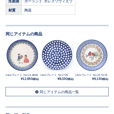
生産国
ポーランド ボレスワヴィエツ
材質
陶器
同じアイテムの商品
24cmプレート No.U4-4866
24cmプレート No.2728
24cmプレート No.U3-5178
¥12,650
¥8,030
¥9,130
(税込)
(税込)
(税込)
同じアイテムの商品一覧