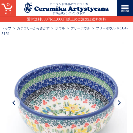
0
ポーランド食器のツェラミカ
日本公式オンラインストア
通常送料880円/11,000円以上のご注文は送料無料
トップ
>
カテゴリーからさがす
>
ボウル
>
フリーボウル
>
フリーボウル No.U4-
5131