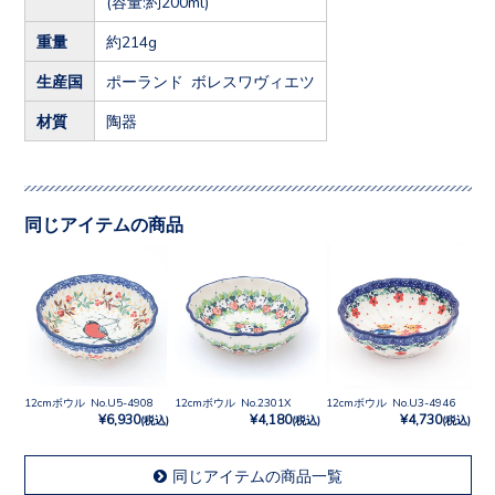
(容量:約200ml)
重量
約214g
生産国
ポーランド ボレスワヴィエツ
材質
陶器
同じアイテムの商品
12cmボウル No.U5-4908
12cmボウル No.2301X
12cmボウル No.U3-4946
¥6,930
¥4,180
¥4,730
(税込)
(税込)
(税込)
同じアイテムの商品一覧