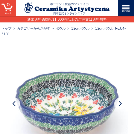
0
ポーランド食器のツェラミカ
日本公式オンラインストア
通常送料880円/11,000円以上のご注文は送料無料
トップ
>
カテゴリーからさがす
>
ボウル
>
12cmボウル
>
12cmボウル No.U4-
5131