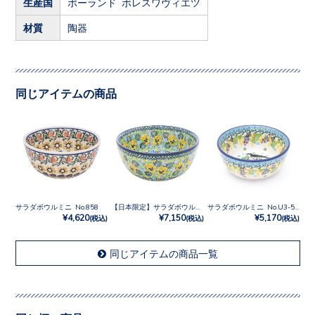
生産国
ポーランド ボレスワヴィエツ
材質
陶器
同じアイテムの商品
サラダボウルミニ No.858
【日本限定】サラダボウルミニ No.U4-4842
サラダボウルミニ No.U3-5215
¥4,620
¥7,150
¥5,170
(税込)
(税込)
(税込)
同じアイテムの商品一覧