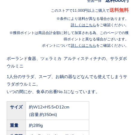
全国一律
送料無料
このストアで11,000円以上ご購入で
条件により送料が異なる場合があります。
詳しくはこちら
をご確認ください。
獲得ポイントは商品合計金額に対して加算される為、このページでの獲
得ポイントと異なる場合がございます。
ポイントについて
詳しくはこちら
をご確認ください。
ポーランド食器、ツェラミカ アルティスティチナの、サラダボ
ウルミニ
1人分のサラダ、スープ、お鍋の器などなんでも使えてしまうサ
ラダボウルミニ。
いつの間にか、食卓の出番No.1になっています。
サイズ
約W12×H5.5×D12cm
(容量:約350ml)
重量
約289g