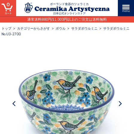
0
ポーランド食器のツェラミカ
日本公式オンラインストア
通常送料880円/11,000円以上のご注文は送料無料
トップ
>
カテゴリーからさがす
>
ボウル
>
サラダボウルミニ
>
サラダボウルミニ
No.U3-2700