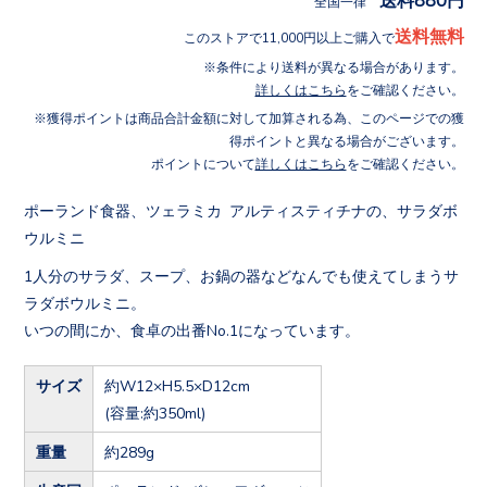
全国一律
送料無料
このストアで11,000円以上ご購入で
条件により送料が異なる場合があります。
詳しくはこちら
をご確認ください。
獲得ポイントは商品合計金額に対して加算される為、このページでの獲
得ポイントと異なる場合がございます。
ポイントについて
詳しくはこちら
をご確認ください。
ポーランド食器、ツェラミカ アルティスティチナの、サラダボ
ウルミニ
1人分のサラダ、スープ、お鍋の器などなんでも使えてしまうサ
ラダボウルミニ。
いつの間にか、食卓の出番No.1になっています。
サイズ
約W12×H5.5×D12cm
(容量:約350ml)
重量
約289g