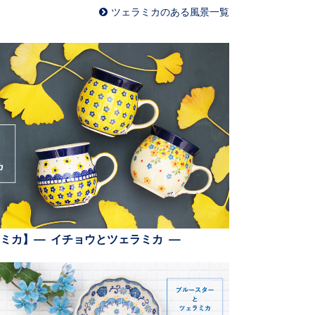
ツェラミカのある風景一覧
ミカ】— イチョウとツェラミカ —