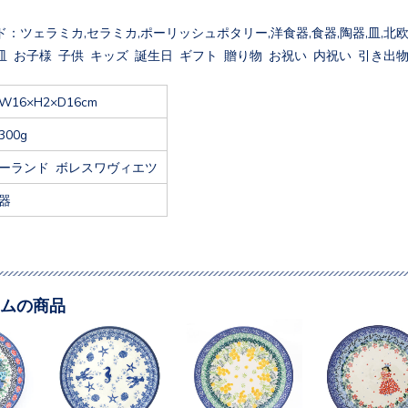
：ツェラミカ,セラミカ,ポーリッシュポタリー,洋食器,食器,陶器,皿,北欧
 お子様 子供 キッズ 誕生日 ギフト 贈り物 お祝い 内祝い 引き出物
W16×H2×D16cm
300g
ーランド ボレスワヴィエツ
器
ムの商品