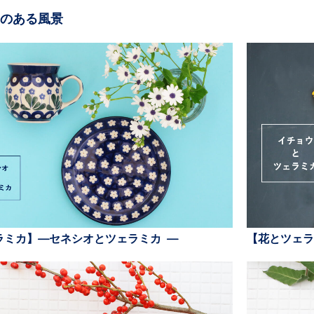
のある風景
ラミカ】—セネシオとツェラミカ —
【花とツェラ