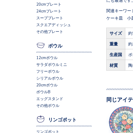
20cmプレート
関連キーワード
24cmプレート
ケーキ皿 小皿
スーププレート
スクエアディッシュ
その他プレート
サイズ
約
重量
約
ボウル
生産国
ポ
12cmボウル
サラダボウルミニ
材質
陶
フリーボウル
シリアルボウル
20cmボウル
ボウルB
同じアイテ
エッグスタンド
その他ボウル
リンゴポット
リンゴポット