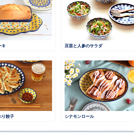
ーキ
豆苗と人参のサラダ
ぷり餃子
シナモンロール