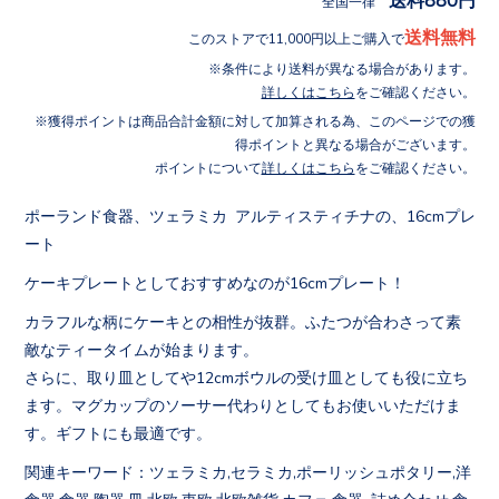
全国一律
送料無料
このストアで11,000円以上ご購入で
条件により送料が異なる場合があります。
詳しくはこちら
をご確認ください。
獲得ポイントは商品合計金額に対して加算される為、このページでの獲
得ポイントと異なる場合がございます。
ポイントについて
詳しくはこちら
をご確認ください。
ポーランド食器、ツェラミカ アルティスティチナの、16cmプレ
ート
ケーキプレートとしておすすめなのが16cmプレート！
カラフルな柄にケーキとの相性が抜群。ふたつが合わさって素
敵なティータイムが始まります。
さらに、取り皿としてや12cmボウルの受け皿としても役に立ち
ます。マグカップのソーサー代わりとしてもお使いいただけま
す。ギフトにも最適です。
関連キーワード：ツェラミカ,セラミカ,ポーリッシュポタリー,洋
食器,食器,陶器,皿,北欧,東欧,北欧雑貨,カフェ,食器 詰め合わせ,食