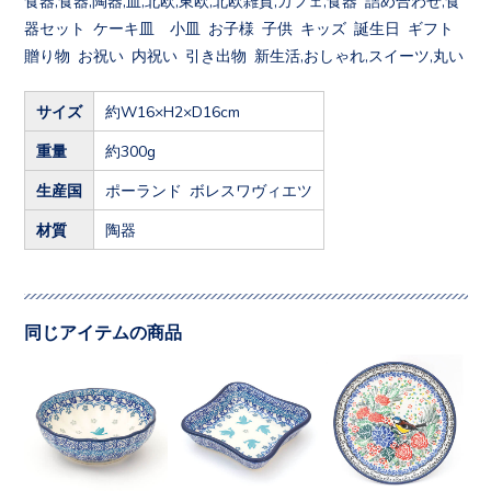
器セット ケーキ皿 小皿 お子様 子供 キッズ 誕生日 ギフト
贈り物 お祝い 内祝い 引き出物 新生活,おしゃれ,スイーツ,丸い
サイズ
約W16×H2×D16cm
重量
約300g
生産国
ポーランド ボレスワヴィエツ
材質
陶器
同じアイテムの商品