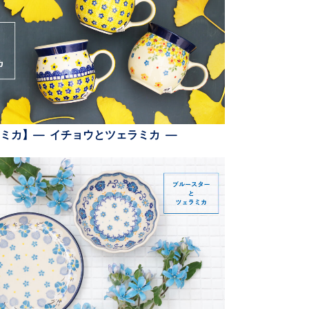
ミカ】— イチョウとツェラミカ —