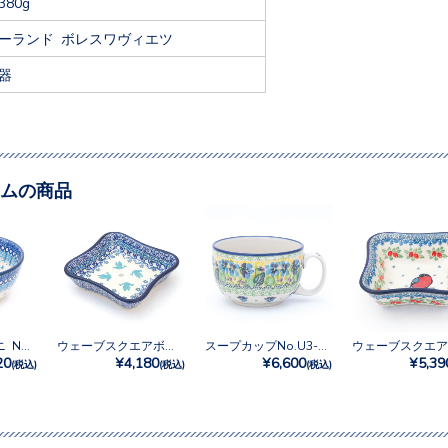
380g
ーランド ボレスワヴィエツ
器
ムの商品
サラダボウルミニ No.3353X
ウェーブスクエアボウル No.3433X
スープカップNo.U3-4928
20
¥4,180
¥6,600
¥5,39
(税込)
(税込)
(税込)