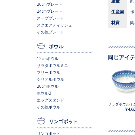
重量
約
20cmプレート
24cmプレート
生産国
ポ
スーププレート
材質
陶
スクエアディッシュ
その他プレート
ボウル
同じアイテ
12cmボウル
サラダボウルミニ
フリーボウル
シリアルボウル
20cmボウル
ボウルB
エッグスタンド
その他ボウル
¥4,6
リンゴポット
リンゴポット