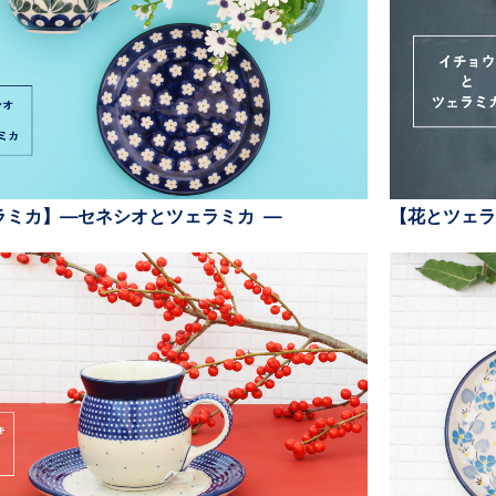
ラミカ】—セネシオとツェラミカ —
【花とツェラ