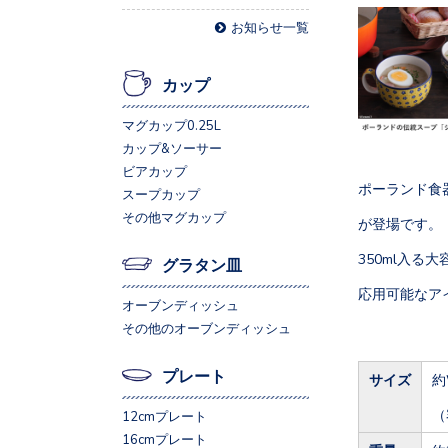
お知らせ一覧
カップ
マグカップ0.25L
カップ&ソーサー
ビアカップ
ポーランド食器、
スープカップ
その他マグカップ
が登場です。
350ml入
グラタン皿
応用可能なア
オーブンディッシュ
その他のオーブンディッシュ
プレート
サイズ
約
（
12cmプレート
16cmプレート