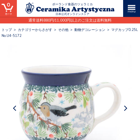
0
ポーランド食器のツェラミカ
日本公式オンラインストア
通常送料880円/11,000円以上のご注文は送料無料
トップ
>
カテゴリーからさがす
>
その他
>
動物デコレーション
>
マグカップ0.25L
No.U4-5172