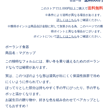
全国一律
送料無料
このストアで11,000円以上ご購入で
条件により送料が異なる場合があります。
詳しくはこちら
をご確認ください。
獲得ポイントは商品合計金額に対して加算される為、このページでの獲
得ポイントと異なる場合がございます。
ポイントについて
詳しくはこちら
をご確認ください。
ポーランド食器
商品名：マグカップ
この独特なフォルムには、寒い冬を乗り越えるためのポーラン
ドならでは秘密があります。
実は、このつぼのような形は湯気が出にくく保温性抜群で冷め
にくいように作られています。
ぽってりとした部分は持ちやすく手の平にぴったり。手の平も
ポッと温かくなります。
お誕生日の贈り物や、好きな色を組み合わせてペアカップとし
てもおすすめ！