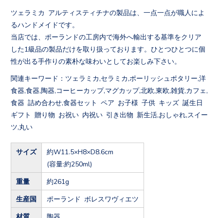
ツェラミカ アルティスティチナの製品は、一点一点が職人によ
るハンドメイドです。
当店では、ポーランドの工房内で海外へ輸出する基準をクリア
した1級品の製品だけを取り扱っております。ひとつひとつに個
性が出る手作りの素朴な味わいとしてお楽しみ下さい。
関連キーワード：ツェラミカ,セラミカ,ポーリッシュポタリー,洋
食器,食器,陶器,コーヒーカップ,マグカップ,北欧,東欧,雑貨,カフェ,
食器 詰め合わせ,食器セット ペア お子様 子供 キッズ 誕生日
ギフト 贈り物 お祝い 内祝い 引き出物 新生活,おしゃれ,スイー
ツ,丸い
サイズ
約W11.5×H8×D8.6cm
(容量:約250ml)
重量
約261g
生産国
ポーランド ボレスワヴィエツ
材質
陶器