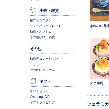
小物・雑貨
歯ブラシスタンド
きれいに見
ティーバッグプレート
動物・オブジェ
その他小物・雑貨
その他
動物デコレーション
ドリッパー
その他のアイテム
ギフト
デコ寿司
ギフトセット
Wedding Gift
ギフトラッピング
ツェラミカ