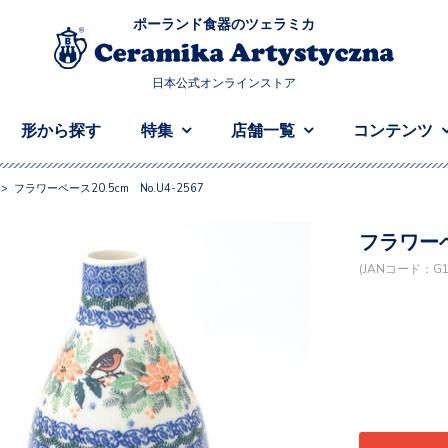
ポーランド食器のツェラミカ
日本公式オンラインストア
形から探す
特集
店舗一覧
コンテンツ
>
フラワーベース20.5cm No.U4-2567
フラワーベー
(JANコード：G19