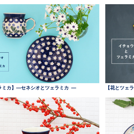
ラミカ】—セネシオとツェラミカ —
【花とツェラ