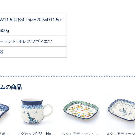
W11.5(口径4cm)×H20.5×D11.5cm
600g
ーランド ボレスワヴィエツ
器
ムの商品
ウェーブスクエアボウル No.3433X
マグカップ0.25L No.2815X
スクエアディッシュ No.3343X