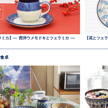
ラミカ】— 西洋ウメモドキとツェラミカ —
【花とツェラ
食卓