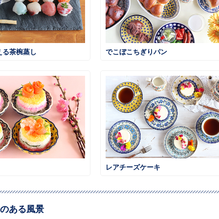
える茶椀蒸し
でこぼこちぎりパン
レアチーズケーキ
のある風景