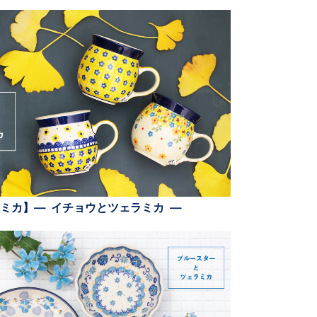
ミカ】— イチョウとツェラミカ —