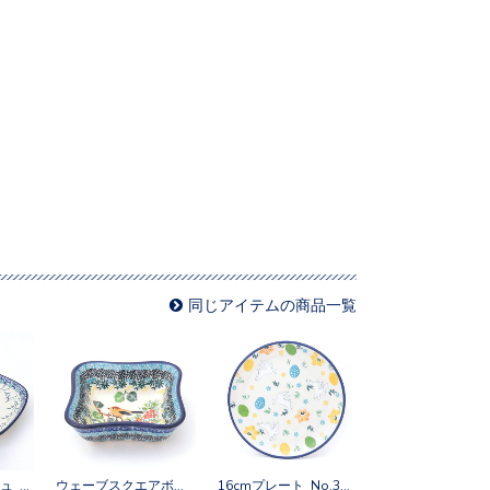
同じアイテムの商品一覧
スクエアディッシュ No.2815X
ウェーブスクエアボウルM No.U4-5098
16cmプレート No.3348X