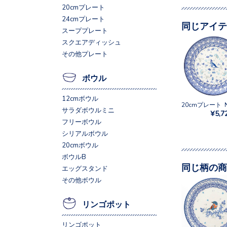
20cmプレート
24cmプレート
同じアイテ
スーププレート
スクエアディッシュ
その他プレート
ボウル
12cmボウル
サラダボウルミニ
¥5,7
フリーボウル
シリアルボウル
20cmボウル
ボウルB
同じ柄の商
エッグスタンド
その他ボウル
リンゴポット
リンゴポット