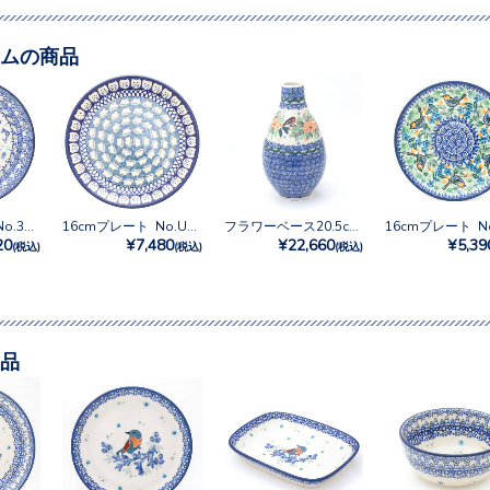
ムの商品
20cmプレート No.3293X
16cmプレート No.U4-9967
フラワーベース20.5cm No.U4-2567
20
¥7,480
¥22,660
¥5,39
(税込)
(税込)
(税込)
品