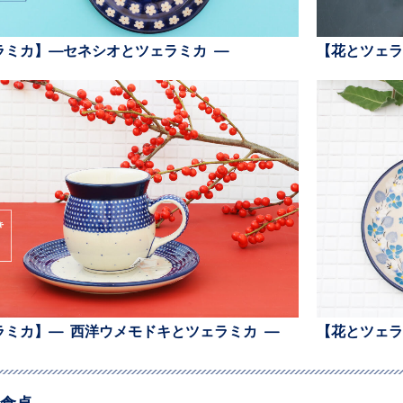
ラミカ】—セネシオとツェラミカ —
【花とツェラ
ラミカ】— 西洋ウメモドキとツェラミカ —
【花とツェラ
食卓