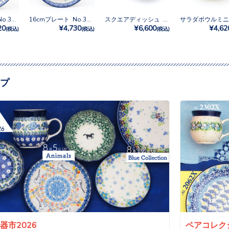
20cmプレート No.3292X
16cmプレート No.3292X
スクエアディッシュ No.3292X
20
¥4,730
¥6,600
¥4,62
(税込)
(税込)
(税込)
プ
a陶器市2026
ペアコレクシ