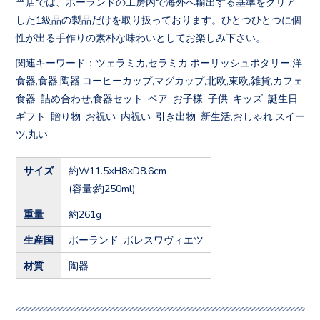
当店では、ポーランドの工房内で海外へ輸出する基準をクリア
した1級品の製品だけを取り扱っております。ひとつひとつに個
性が出る手作りの素朴な味わいとしてお楽しみ下さい。
関連キーワード：ツェラミカ,セラミカ,ポーリッシュポタリー,洋
食器,食器,陶器,コーヒーカップ,マグカップ,北欧,東欧,雑貨,カフェ,
食器 詰め合わせ,食器セット ペア お子様 子供 キッズ 誕生日
ギフト 贈り物 お祝い 内祝い 引き出物 新生活,おしゃれ,スイー
ツ,丸い
サイズ
約W11.5×H8×D8.6cm
(容量:約250ml)
重量
約261g
生産国
ポーランド ボレスワヴィエツ
材質
陶器