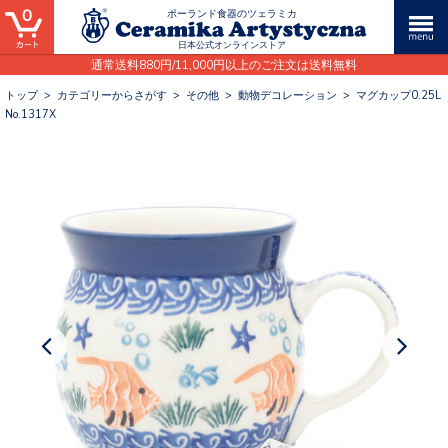
0
ポーランド食器のツェラミカ
日本公式オンラインストア
通常送料880円/11,000円以上のご注文は送料無料
トップ
>
カテゴリーからさがす
>
その他
>
動物デコレーション
>
マグカップ0.25L
No.1317X