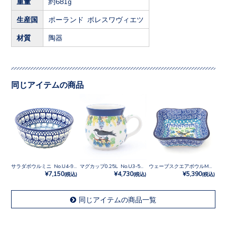
重量
約681g
生産国
ポーランド ボレスワヴィエツ
材質
陶器
同じアイテムの商品
サラダボウルミニ No.U4-9967
マグカップ0.25L No.U3-5215
ウェーブスクエアボウルM No.U3-2700
¥7,150
¥4,730
¥5,390
(税込)
(税込)
(税込)
同じアイテムの商品一覧