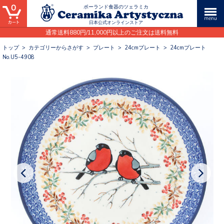
0
ポーランド食器のツェラミカ
日本公式オンラインストア
通常送料880円/11,000円以上のご注文は送料無料
トップ
>
カテゴリーからさがす
>
プレート
>
24cmプレート
>
24cmプレート
No.U5-4908