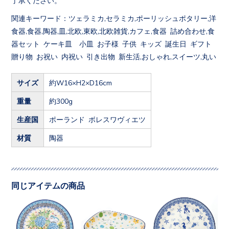
関連キーワード：ツェラミカ,セラミカ,ポーリッシュポタリー,洋
食器,食器,陶器,皿,北欧,東欧,北欧雑貨,カフェ,食器 詰め合わせ,食
器セット ケーキ皿 小皿 お子様 子供 キッズ 誕生日 ギフト
贈り物 お祝い 内祝い 引き出物 新生活,おしゃれ,スイーツ,丸い
サイズ
約W16×H2×D16cm
重量
約300g
生産国
ポーランド ボレスワヴィエツ
材質
陶器
同じアイテムの商品