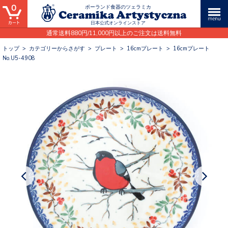
0
ポーランド食器のツェラミカ
日本公式オンラインストア
通常送料880円/11,000円以上のご注文は送料無料
トップ
>
カテゴリーからさがす
>
プレート
>
16cmプレート
>
16cmプレート
No.U5-4908