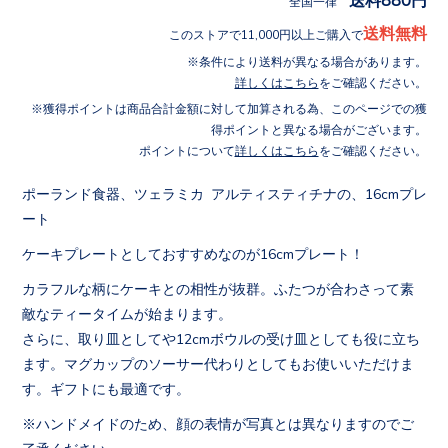
全国一律
送料無料
このストアで11,000円以上ご購入で
条件により送料が異なる場合があります。
詳しくはこちら
をご確認ください。
獲得ポイントは商品合計金額に対して加算される為、このページでの獲
得ポイントと異なる場合がございます。
ポイントについて
詳しくはこちら
をご確認ください。
ポーランド食器、ツェラミカ アルティスティチナの、16cmプレ
ート
ケーキプレートとしておすすめなのが16cmプレート！
カラフルな柄にケーキとの相性が抜群。ふたつが合わさって素
敵なティータイムが始まります。
さらに、取り皿としてや12cmボウルの受け皿としても役に立ち
ます。マグカップのソーサー代わりとしてもお使いいただけま
す。ギフトにも最適です。
※ハンドメイドのため、顔の表情が写真とは異なりますのでご
了承ください。