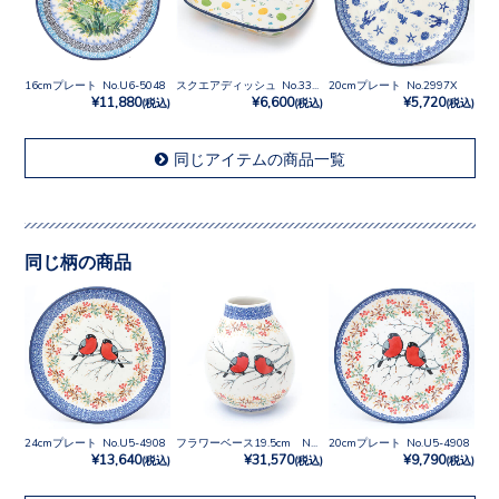
16cmプレート No.U6-5048
スクエアディッシュ No.3348X
20cmプレート No.2997X
¥11,880
¥6,600
¥5,720
(税込)
(税込)
(税込)
同じアイテムの商品一覧
同じ柄の商品
24cmプレート No.U5-4908
フラワーベース19.5cm No.U5-4908
20cmプレート No.U5-4908
¥13,640
¥31,570
¥9,790
(税込)
(税込)
(税込)