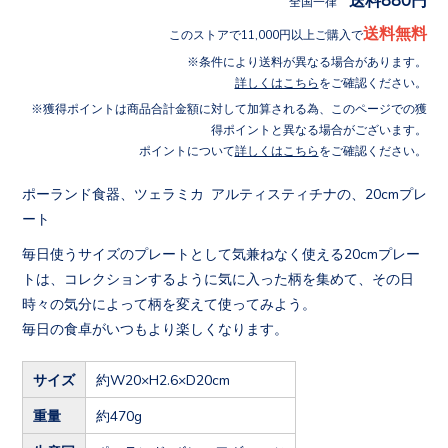
全国一律
送料無料
このストアで11,000円以上ご購入で
条件により送料が異なる場合があります。
詳しくはこちら
をご確認ください。
獲得ポイントは商品合計金額に対して加算される為、このページでの獲
得ポイントと異なる場合がございます。
ポイントについて
詳しくはこちら
をご確認ください。
ポーランド食器、ツェラミカ アルティスティチナの、20cmプレ
ート
毎日使うサイズのプレートとして気兼ねなく使える20cmプレー
トは、コレクションするように気に入った柄を集めて、その日
時々の気分によって柄を変えて使ってみよう。
毎日の食卓がいつもより楽しくなります。
サイズ
約W20×H2.6×D20cm
重量
約470g