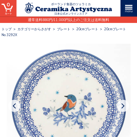
0
ポーランド食器のツェラミカ
日本公式オンラインストア
通常送料880円/11,000円以上のご注文は送料無料
トップ
>
カテゴリーからさがす
>
プレート
>
20cmプレート
>
20cmプレート
No.3292X