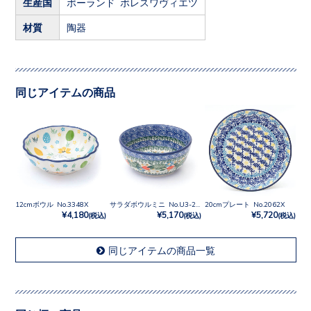
生産国
ポーランド ボレスワヴィエツ
材質
陶器
同じアイテムの商品
12cmボウル No.3348X
サラダボウルミニ No.U3-2472
20cmプレート No.2062X
¥4,180
¥5,170
¥5,720
(税込)
(税込)
(税込)
同じアイテムの商品一覧