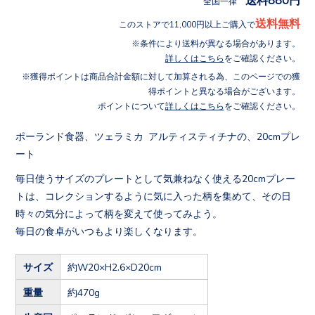
全国一律
送料無料
このストアで11,000円以上ご購入で
条件により送料が異なる場合があります。
詳しくはこちら
をご確認ください。
獲得ポイントは商品合計金額に対して加算される為、このページでの獲
得ポイントと異なる場合がございます。
ポイントについて
詳しくはこちら
をご確認ください。
ポーランド食器、ツェラミカ アルティスティチナの、20cmプレ
ート
毎日使うサイズのプレートとして気兼ねなく使える20cmプレー
トは、コレクションするように気に入った柄を集めて、その日
時々の気分によって柄を変えて使ってみよう。
毎日の食卓がいつもより楽しくなります。
サイズ
約W20×H2.6×D20cm
重量
約470g