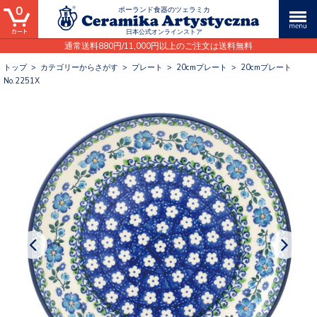
0
ポーランド食器のツェラミカ
日本公式オンラインストア
通常送料880円/11,000円以上のご注文は送料無料
トップ
>
カテゴリーからさがす
>
プレート
>
20cmプレート
>
20cmプレート
No.2251X