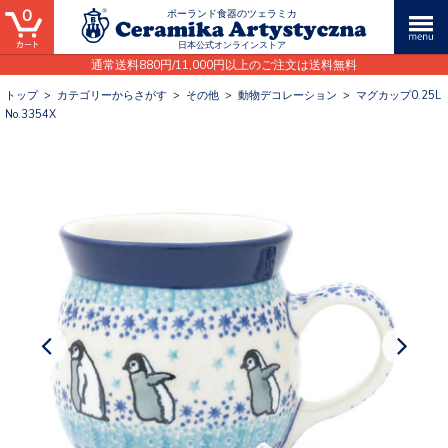
0
ポーランド食器のツェラミカ
日本公式オンラインストア
通常送料880円/11,000円以上のご注文は送料無料
トップ
>
カテゴリーからさがす
>
その他
>
動物デコレーション
>
マグカップ0.25L
No.3354X