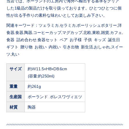
当店では、ポーランドの工房内で海外へ輸出する基準をクリア
した1級品の製品だけを取り扱っております。ひとつひとつに個
性が出る手作りの素朴な味わいとしてお楽しみ下さい。
関連キーワード：ツェラミカ,セラミカ,ポーリッシュポタリー,洋
食器,食器,陶器,コーヒーカップ,マグカップ,北欧,東欧,雑貨,カフェ,
食器 詰め合わせ,食器セット ペア お子様 子供 キッズ 誕生日
ギフト 贈り物 お祝い 内祝い 引き出物 新生活,おしゃれ,スイー
ツ,丸い
サイズ
約W11.5×H8×D8.6cm
(容量:約250ml)
重量
約261g
生産国
ポーランド ボレスワヴィエツ
材質
陶器