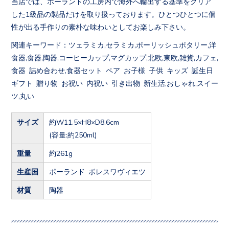
当店では、ポーランドの工房内で海外へ輸出する基準をクリア
した1級品の製品だけを取り扱っております。ひとつひとつに個
性が出る手作りの素朴な味わいとしてお楽しみ下さい。
関連キーワード：ツェラミカ,セラミカ,ポーリッシュポタリー,洋
食器,食器,陶器,コーヒーカップ,マグカップ,北欧,東欧,雑貨,カフェ,
食器 詰め合わせ,食器セット ペア お子様 子供 キッズ 誕生日
ギフト 贈り物 お祝い 内祝い 引き出物 新生活,おしゃれ,スイー
ツ,丸い
サイズ
約W11.5×H8×D8.6cm
(容量:約250ml)
重量
約261g
生産国
ポーランド ボレスワヴィエツ
材質
陶器