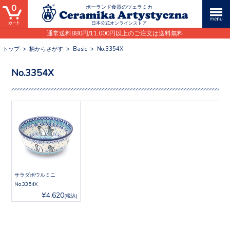
0
ポーランド食器のツェラミカ
日本公式オンラインストア
通常送料880円/11,000円以上のご注文は送料無料
トップ
>
柄からさがす
>
Basic
>
No.3354X
No.3354X
サラダボウルミニ
No.3354X
¥4,620
(税込)