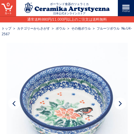
0
ポーランド食器のツェラミカ
日本公式オンラインストア
通常送料880円/11,000円以上のご注文は送料無料
トップ
>
カテゴリーからさがす
>
ボウル
>
その他ボウル
>
フルーツボウル No.U4-
2567