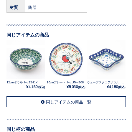
材質
陶器
同じアイテムの商品
12cmボウル No.2241X
16cmプレート No.U5-4908
ウェーブスクエアボウル No.2251X
¥4,180
¥8,030
¥4,180
(税込)
(税込)
(税込)
同じアイテムの商品一覧
同じ柄の商品