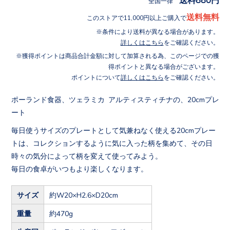
全国一律
送料無料
このストアで11,000円以上ご購入で
条件により送料が異なる場合があります。
詳しくはこちら
をご確認ください。
獲得ポイントは商品合計金額に対して加算される為、このページでの獲
得ポイントと異なる場合がございます。
ポイントについて
詳しくはこちら
をご確認ください。
ポーランド食器、ツェラミカ アルティスティチナの、20cmプレ
ート
毎日使うサイズのプレートとして気兼ねなく使える20cmプレー
トは、コレクションするように気に入った柄を集めて、その日
時々の気分によって柄を変えて使ってみよう。
毎日の食卓がいつもより楽しくなります。
サイズ
約W20×H2.6×D20cm
重量
約470g