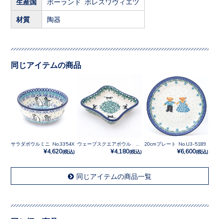
生産国
ポーランド ボレスワヴィエツ
材質
陶器
同じアイテムの商品
サラダボウルミニ No.3354X
ウェーブスクエアボウル No.2241X
20cmプレート No.U3-5189
¥4,620
¥4,180
¥6,600
(税込)
(税込)
(税込)
同じアイテムの商品一覧