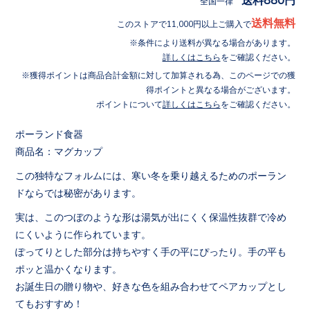
全国一律
送料無料
このストアで11,000円以上ご購入で
条件により送料が異なる場合があります。
詳しくはこちら
をご確認ください。
獲得ポイントは商品合計金額に対して加算される為、このページでの獲
得ポイントと異なる場合がございます。
ポイントについて
詳しくはこちら
をご確認ください。
ポーランド食器
商品名：マグカップ
この独特なフォルムには、寒い冬を乗り越えるためのポーラン
ドならでは秘密があります。
実は、このつぼのような形は湯気が出にくく保温性抜群で冷め
にくいように作られています。
ぽってりとした部分は持ちやすく手の平にぴったり。手の平も
ポッと温かくなります。
お誕生日の贈り物や、好きな色を組み合わせてペアカップとし
てもおすすめ！