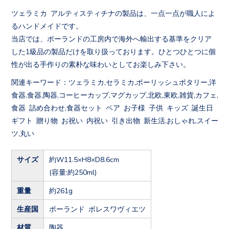
ツェラミカ アルティスティチナの製品は、一点一点が職人によ
るハンドメイドです。
当店では、ポーランドの工房内で海外へ輸出する基準をクリア
した1級品の製品だけを取り扱っております。ひとつひとつに個
性が出る手作りの素朴な味わいとしてお楽しみ下さい。
関連キーワード：ツェラミカ,セラミカ,ポーリッシュポタリー,洋
食器,食器,陶器,コーヒーカップ,マグカップ,北欧,東欧,雑貨,カフェ,
食器 詰め合わせ,食器セット ペア お子様 子供 キッズ 誕生日
ギフト 贈り物 お祝い 内祝い 引き出物 新生活,おしゃれ,スイー
ツ,丸い
サイズ
約W11.5×H8×D8.6cm
(容量:約250ml)
重量
約261g
生産国
ポーランド ボレスワヴィエツ
材質
陶器