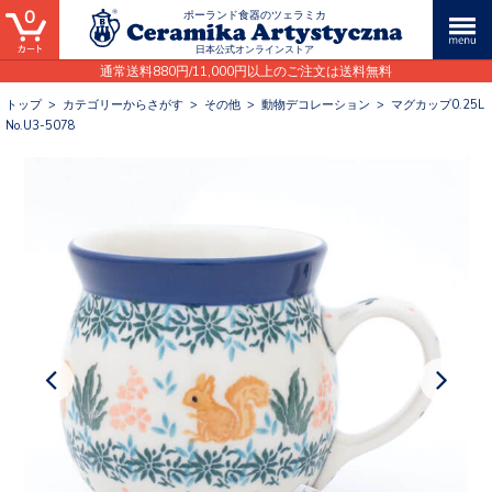
0
ポーランド食器のツェラミカ
日本公式オンラインストア
通常送料880円/11,000円以上のご注文は送料無料
トップ
>
カテゴリーからさがす
>
その他
>
動物デコレーション
>
マグカップ0.25L
No.U3-5078