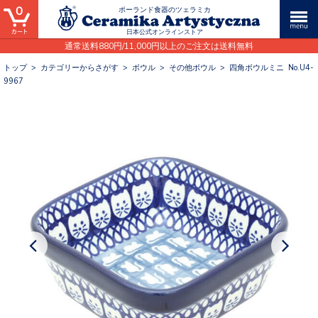
0
ポーランド食器のツェラミカ
日本公式オンラインストア
通常送料880円/11,000円以上のご注文は送料無料
トップ
>
カテゴリーからさがす
>
ボウル
>
その他ボウル
>
四角ボウルミニ No.U4-
9967