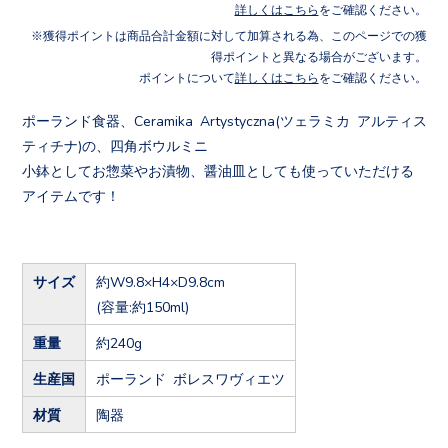
詳しくはこちら
をご確認ください。
獲得ポイントは商品合計金額に対して加算される為、このページでの獲
得ポイントと異なる場合がございます。
ポイントについて
詳しくはこちら
をご確認ください。
ポーランド食器、Ceramika Artystyczna(ツェラミカ アルティス
ティチナ)の、四角ボウルミニ
小鉢としてお惣菜やお漬物、醤油皿としても使っていただける
アイテムです！
サイズ
約W9.8×H4×D9.8cm
(容量:約150ml)
重量
約240g
生産国
ポーランド ボレスワヴィエツ
材質
陶器