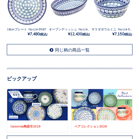
16cmプレート No.U4-9967
オーブンディッシュ No.U4-9967
サラダボウルミニ No.U4-9967
¥7,480
¥12,430
¥7,150
(税込)
(税込)
(税込)
同じ柄の商品一覧
ピックアップ
Ceramika陶器市2026
ペアコレクション2026