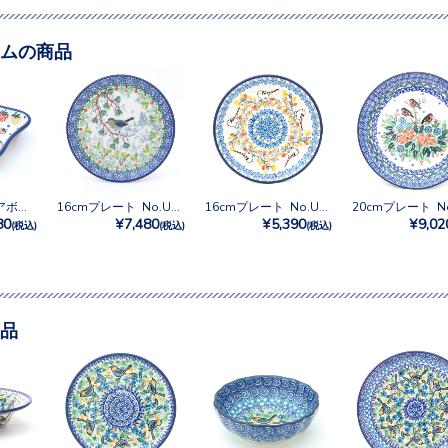
ムの商品
ウェーブスクエアボウルNo.2667X
16cmプレート No.U4-5172
16cmプレート No.U3-5235
80
¥7,480
¥5,390
¥9,02
(税込)
(税込)
(税込)
品