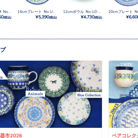
パスタプレートM No.U3-2700
16cmプレート No.U3-2700
12cmボウル No.U3-2700
50
¥5,390
¥4,730
¥6,60
(税込)
(税込)
(税込)
プ
a陶器市2026
ペアコレクシ