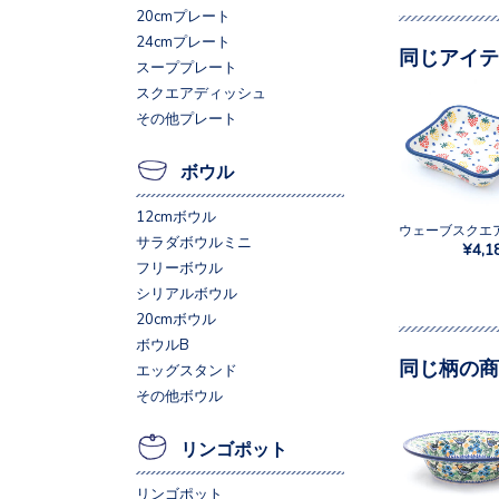
20cmプレート
24cmプレート
同じアイテ
スーププレート
スクエアディッシュ
その他プレート
ボウル
12cmボウル
サラダボウルミニ
¥4,1
フリーボウル
シリアルボウル
20cmボウル
ボウルB
同じ柄の商
エッグスタンド
その他ボウル
リンゴポット
リンゴポット