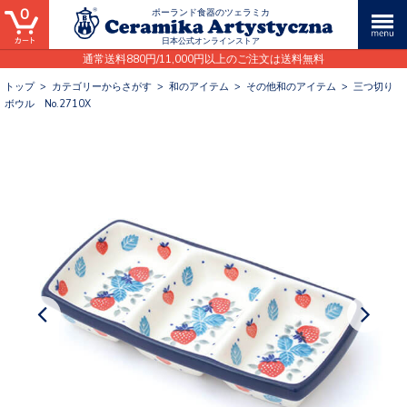
0
ポーランド食器のツェラミカ
日本公式オンラインストア
通常送料880円/11,000円以上のご注文は送料無料
トップ
>
カテゴリーからさがす
>
和のアイテム
>
その他和のアイテム
>
三つ切り
ボウル No.2710X