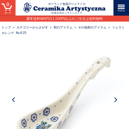
0
ポーランド食器のツェラミカ
日本公式オンラインストア
通常送料880円/11,000円以上のご注文は送料無料
トップ
>
カテゴリーからさがす
>
和のアイテム
>
その他和のアイテム
>
ツェラミ
カレンゲ No.835