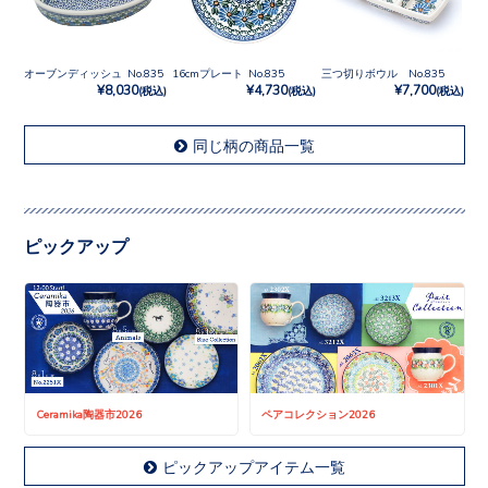
オーブンディッシュ No.835
16cmプレート No.835
三つ切りボウル No.835
¥8,030
¥4,730
¥7,700
(税込)
(税込)
(税込)
同じ柄の商品一覧
ピックアップ
Ceramika陶器市2026
ペアコレクション2026
ピックアップアイテム一覧